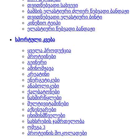
თვითწებვადი სახვევი
ბამბის ელასტიური ძლიერ წებვადი ბანდაჟი
თვითწებვადი ელასტიური ბინტი
კინეზიო ტეიპი
ელასტიური წებვადი ბანდაჟი
სპორტული კვება
ყველა პროდუქცია
პროტეინები
გეინერი
ამინომჟავა
კრეატინი
ენერგეტიკები
ანაბოლიკები
ქალბატონები
ნახშირწყლები
მულტივიტამინები
აქსესუარები
ცხიმისმწველები
სახსრების ჯამრთელობა
ომეგა 3
პროტეინის შოკოლადები