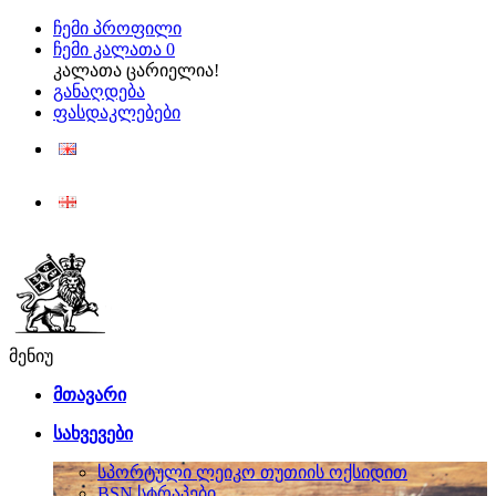
ჩემი პროფილი
ჩემი კალათა
0
კალათა ცარიელია!
განაღდება
ფასდაკლებები
ENG
ქარ
მენიუ
მთავარი
სახვევები
სპორტული ლეიკო თუთიის ოქსიდით
BSN სტრაპები