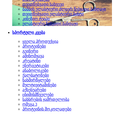
თვითწებვადი სახვევი
ბამბის ელასტიური ძლიერ წებვადი ბანდაჟი
თვითწებვადი ელასტიური ბინტი
კინეზიო ტეიპი
ელასტიური წებვადი ბანდაჟი
სპორტული კვება
ყველა პროდუქცია
პროტეინები
გეინერი
ამინომჟავა
კრეატინი
ენერგეტიკები
ანაბოლიკები
ქალბატონები
ნახშირწყლები
მულტივიტამინები
აქსესუარები
ცხიმისმწველები
სახსრების ჯამრთელობა
ომეგა 3
პროტეინის შოკოლადები