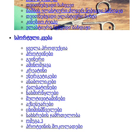
თვითწებვადი სახვევი
ბამბის ელასტიური ძლიერ წებვადი ბანდაჟი
თვითწებვადი ელასტიური ბინტი
კინეზიო ტეიპი
ელასტიური წებვადი ბანდაჟი
სპორტული კვება
ყველა პროდუქცია
პროტეინები
გეინერი
ამინომჟავა
კრეატინი
ენერგეტიკები
ანაბოლიკები
ქალბატონები
ნახშირწყლები
მულტივიტამინები
აქსესუარები
ცხიმისმწველები
სახსრების ჯამრთელობა
ომეგა 3
პროტეინის შოკოლადები