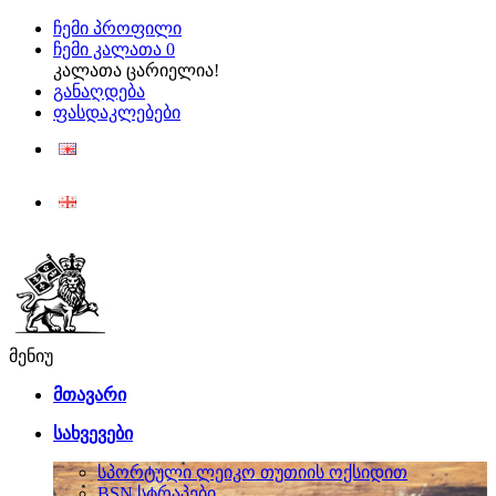
ჩემი პროფილი
ჩემი კალათა
0
კალათა ცარიელია!
განაღდება
ფასდაკლებები
ENG
ქარ
მენიუ
მთავარი
სახვევები
სპორტული ლეიკო თუთიის ოქსიდით
BSN სტრაპები