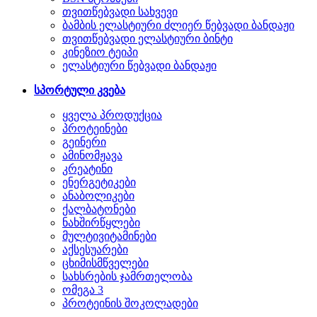
თვითწებვადი სახვევი
ბამბის ელასტიური ძლიერ წებვადი ბანდაჟი
თვითწებვადი ელასტიური ბინტი
კინეზიო ტეიპი
ელასტიური წებვადი ბანდაჟი
სპორტული კვება
ყველა პროდუქცია
პროტეინები
გეინერი
ამინომჟავა
კრეატინი
ენერგეტიკები
ანაბოლიკები
ქალბატონები
ნახშირწყლები
მულტივიტამინები
აქსესუარები
ცხიმისმწველები
სახსრების ჯამრთელობა
ომეგა 3
პროტეინის შოკოლადები