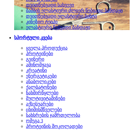
თვითწებვადი სახვევი
ბამბის ელასტიური ძლიერ წებვადი ბანდაჟი
თვითწებვადი ელასტიური ბინტი
კინეზიო ტეიპი
ელასტიური წებვადი ბანდაჟი
სპორტული კვება
ყველა პროდუქცია
პროტეინები
გეინერი
ამინომჟავა
კრეატინი
ენერგეტიკები
ანაბოლიკები
ქალბატონები
ნახშირწყლები
მულტივიტამინები
აქსესუარები
ცხიმისმწველები
სახსრების ჯამრთელობა
ომეგა 3
პროტეინის შოკოლადები