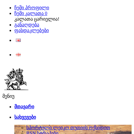
ჩემი პროფილი
ჩემი კალათა
0
კალათა ცარიელია!
განაღდება
ფასდაკლებები
ENG
ქარ
მენიუ
მთავარი
სახვევები
სპორტული ლეიკო თუთიის ოქსიდით
BSN სტრაპები