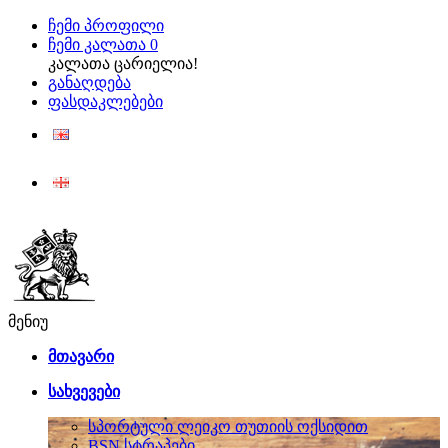
ჩემი პროფილი
ჩემი კალათა
0
კალათა ცარიელია!
განაღდება
ფასდაკლებები
ENG
ქარ
მენიუ
მთავარი
სახვევები
სპორტული ლეიკო თუთიის ოქსიდით
BSN სტრაპები