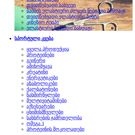
თვითწებვადი სახვევი
ბამბის ელასტიური ძლიერ წებვადი ბანდაჟი
თვითწებვადი ელასტიური ბინტი
კინეზიო ტეიპი
ელასტიური წებვადი ბანდაჟი
სპორტული კვება
ყველა პროდუქცია
პროტეინები
გეინერი
ამინომჟავა
კრეატინი
ენერგეტიკები
ანაბოლიკები
ქალბატონები
ნახშირწყლები
მულტივიტამინები
აქსესუარები
ცხიმისმწველები
სახსრების ჯამრთელობა
ომეგა 3
პროტეინის შოკოლადები