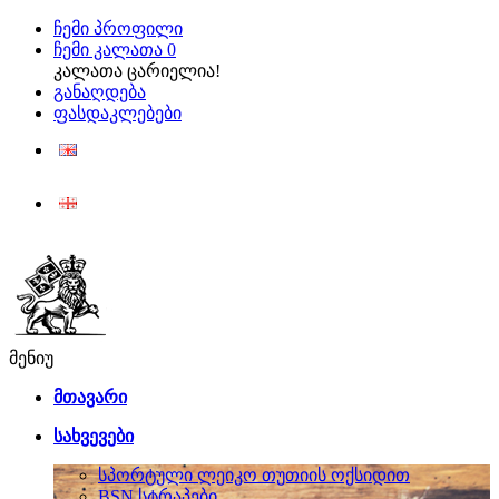
ჩემი პროფილი
ჩემი კალათა
0
კალათა ცარიელია!
განაღდება
ფასდაკლებები
ENG
ქარ
მენიუ
მთავარი
სახვევები
სპორტული ლეიკო თუთიის ოქსიდით
BSN სტრაპები