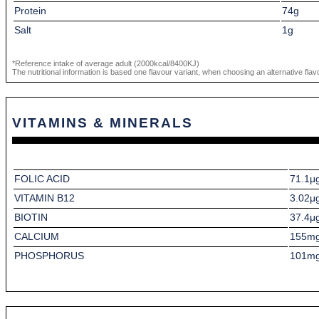
Protein
74g
Salt
1g
*Reference intake of average adult (2000kcal/8400KJ)
The nutritional information is based one flavour variant, when choosing an alternative flavo
VITAMINS & MINERALS
FOLIC ACID
71.1μ
VITAMIN B12
3.02μ
BIOTIN
37.4μ
CALCIUM
155m
PHOSPHORUS
101m