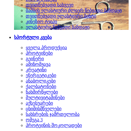
თვითწებვადი სახვევი
ბამბის ელასტიური ძლიერ წებვადი ბანდაჟი
თვითწებვადი ელასტიური ბინტი
კინეზიო ტეიპი
ელასტიური წებვადი ბანდაჟი
სპორტული კვება
ყველა პროდუქცია
პროტეინები
გეინერი
ამინომჟავა
კრეატინი
ენერგეტიკები
ანაბოლიკები
ქალბატონები
ნახშირწყლები
მულტივიტამინები
აქსესუარები
ცხიმისმწველები
სახსრების ჯამრთელობა
ომეგა 3
პროტეინის შოკოლადები