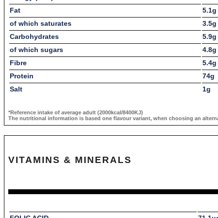
Fat
5.1g
of which saturates
3.5g
Carbohydrates
5.9g
of which sugars
4.8g
Fibre
5.4g
Protein
74g
Salt
1g
*Reference intake of average adult (2000kcal/8400KJ)
The nutritional information is based one flavour variant, when choosing an alternat
VITAMINS & MINERALS
FOLIC ACID
71.1μ