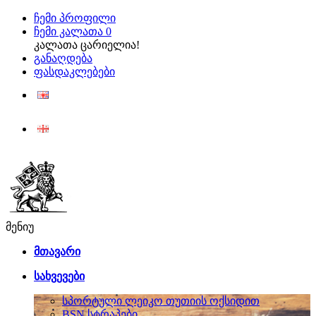
ჩემი პროფილი
ჩემი კალათა
0
კალათა ცარიელია!
განაღდება
ფასდაკლებები
ENG
ქარ
მენიუ
მთავარი
სახვევები
სპორტული ლეიკო თუთიის ოქსიდით
BSN სტრაპები