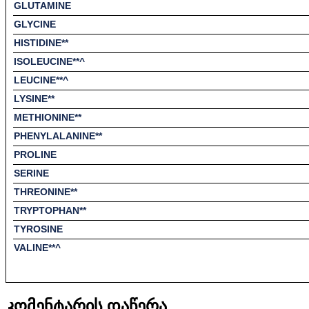
GLUTAMINE
GLYCINE
HISTIDINE**
ISOLEUCINE**^
LEUCINE**^
LYSINE**
METHIONINE**
PHENYLALANINE**
PROLINE
SERINE
THREONINE**
TRYPTOPHAN**
TYROSINE
VALINE**^
კომენტარის დაწერა