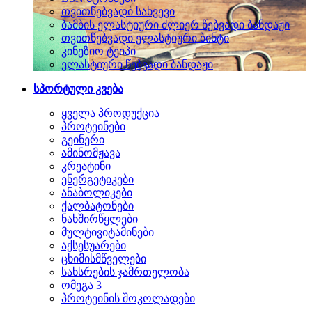
თვითწებვადი სახვევი
ბამბის ელასტიური ძლიერ წებვადი ბანდაჟი
თვითწებვადი ელასტიური ბინტი
კინეზიო ტეიპი
ელასტიური წებვადი ბანდაჟი
სპორტული კვება
ყველა პროდუქცია
პროტეინები
გეინერი
ამინომჟავა
კრეატინი
ენერგეტიკები
ანაბოლიკები
ქალბატონები
ნახშირწყლები
მულტივიტამინები
აქსესუარები
ცხიმისმწველები
სახსრების ჯამრთელობა
ომეგა 3
პროტეინის შოკოლადები