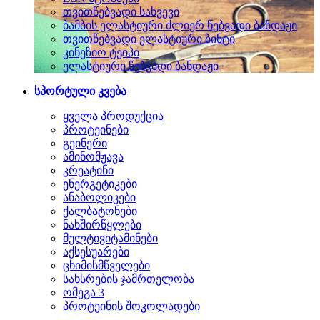
თვითწებვადი სახვევი
ბამბის ელასტიური ძლიერ წებვადი ბანდაჟი
თვითწებვადი ელასტიური ბინტი
კინეზიო ტეიპი
ელასტიური წებვადი ბანდაჟი
სპორტული კვება
ყველა პროდუქცია
პროტეინები
გეინერი
ამინომჟავა
კრეატინი
ენერგეტიკები
ანაბოლიკები
ქალბატონები
ნახშირწყლები
მულტივიტამინები
აქსესუარები
ცხიმისმწველები
სახსრების ჯამრთელობა
ომეგა 3
პროტეინის შოკოლადები