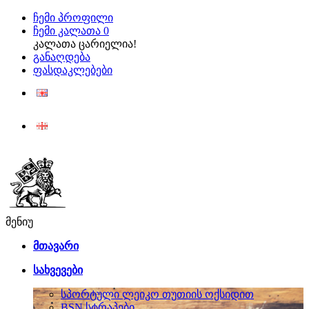
ჩემი პროფილი
ჩემი კალათა
0
კალათა ცარიელია!
განაღდება
ფასდაკლებები
ENG
ქარ
მენიუ
მთავარი
სახვევები
სპორტული ლეიკო თუთიის ოქსიდით
BSN სტრაპები