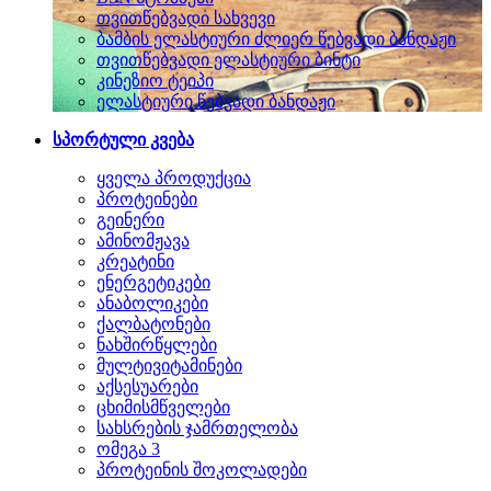
თვითწებვადი სახვევი
ბამბის ელასტიური ძლიერ წებვადი ბანდაჟი
თვითწებვადი ელასტიური ბინტი
კინეზიო ტეიპი
ელასტიური წებვადი ბანდაჟი
სპორტული კვება
ყველა პროდუქცია
პროტეინები
გეინერი
ამინომჟავა
კრეატინი
ენერგეტიკები
ანაბოლიკები
ქალბატონები
ნახშირწყლები
მულტივიტამინები
აქსესუარები
ცხიმისმწველები
სახსრების ჯამრთელობა
ომეგა 3
პროტეინის შოკოლადები