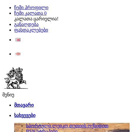
ჩემი პროფილი
ჩემი კალათა
0
კალათა ცარიელია!
განაღდება
ფასდაკლებები
ENG
ქარ
მენიუ
მთავარი
სახვევები
სპორტული ლეიკო თუთიის ოქსიდით
BSN სტრაპები