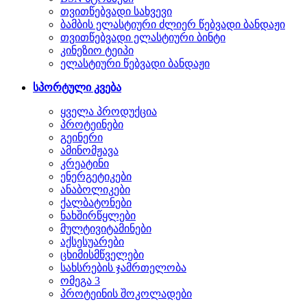
თვითწებვადი სახვევი
ბამბის ელასტიური ძლიერ წებვადი ბანდაჟი
თვითწებვადი ელასტიური ბინტი
კინეზიო ტეიპი
ელასტიური წებვადი ბანდაჟი
სპორტული კვება
ყველა პროდუქცია
პროტეინები
გეინერი
ამინომჟავა
კრეატინი
ენერგეტიკები
ანაბოლიკები
ქალბატონები
ნახშირწყლები
მულტივიტამინები
აქსესუარები
ცხიმისმწველები
სახსრების ჯამრთელობა
ომეგა 3
პროტეინის შოკოლადები