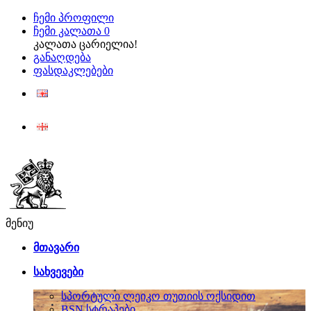
ჩემი პროფილი
ჩემი კალათა
0
კალათა ცარიელია!
განაღდება
ფასდაკლებები
ENG
ქარ
მენიუ
მთავარი
სახვევები
სპორტული ლეიკო თუთიის ოქსიდით
BSN სტრაპები