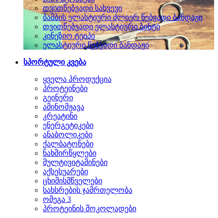
თვითწებვადი სახვევი
ბამბის ელასტიური ძლიერ წებვადი ბანდაჟი
თვითწებვადი ელასტიური ბინტი
კინეზიო ტეიპი
ელასტიური წებვადი ბანდაჟი
სპორტული კვება
ყველა პროდუქცია
პროტეინები
გეინერი
ამინომჟავა
კრეატინი
ენერგეტიკები
ანაბოლიკები
ქალბატონები
ნახშირწყლები
მულტივიტამინები
აქსესუარები
ცხიმისმწველები
სახსრების ჯამრთელობა
ომეგა 3
პროტეინის შოკოლადები