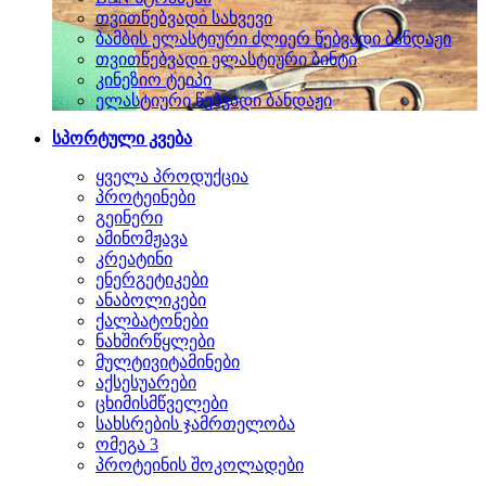
თვითწებვადი სახვევი
ბამბის ელასტიური ძლიერ წებვადი ბანდაჟი
თვითწებვადი ელასტიური ბინტი
კინეზიო ტეიპი
ელასტიური წებვადი ბანდაჟი
სპორტული კვება
ყველა პროდუქცია
პროტეინები
გეინერი
ამინომჟავა
კრეატინი
ენერგეტიკები
ანაბოლიკები
ქალბატონები
ნახშირწყლები
მულტივიტამინები
აქსესუარები
ცხიმისმწველები
სახსრების ჯამრთელობა
ომეგა 3
პროტეინის შოკოლადები