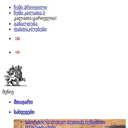
ჩემი პროფილი
ჩემი კალათა
0
კალათა ცარიელია!
განაღდება
ფასდაკლებები
ENG
ქარ
მენიუ
მთავარი
სახვევები
სპორტული ლეიკო თუთიის ოქსიდით
BSN სტრაპები