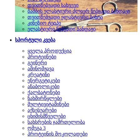
თვითწებვადი სახვევი
ბამბის ელასტიური ძლიერ წებვადი ბანდაჟი
თვითწებვადი ელასტიური ბინტი
კინეზიო ტეიპი
ელასტიური წებვადი ბანდაჟი
სპორტული კვება
ყველა პროდუქცია
პროტეინები
გეინერი
ამინომჟავა
კრეატინი
ენერგეტიკები
ანაბოლიკები
ქალბატონები
ნახშირწყლები
მულტივიტამინები
აქსესუარები
ცხიმისმწველები
სახსრების ჯამრთელობა
ომეგა 3
პროტეინის შოკოლადები