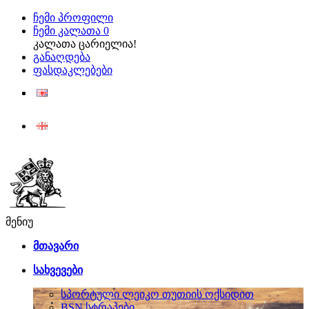
ჩემი პროფილი
ჩემი კალათა
0
კალათა ცარიელია!
განაღდება
ფასდაკლებები
ENG
ქარ
მენიუ
მთავარი
სახვევები
სპორტული ლეიკო თუთიის ოქსიდით
BSN სტრაპები