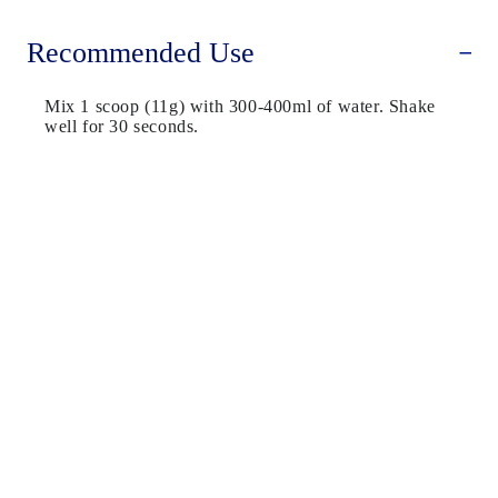
Recommended Use
Mix 1 scoop (11g) with 300-400ml of water. Shake
well for 30 seconds.
N
u
t
r
i
t
i
o
n
a
l
I
n
f
o