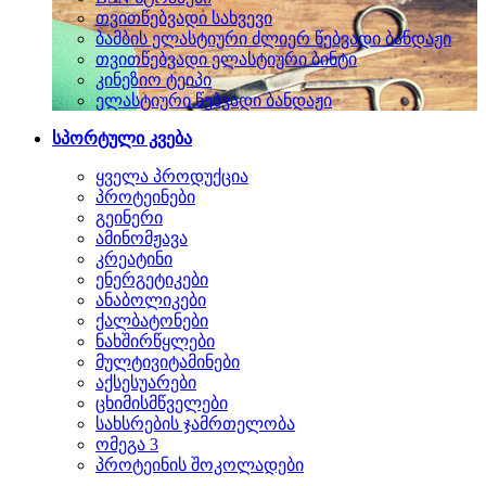
თვითწებვადი სახვევი
ბამბის ელასტიური ძლიერ წებვადი ბანდაჟი
თვითწებვადი ელასტიური ბინტი
კინეზიო ტეიპი
ელასტიური წებვადი ბანდაჟი
სპორტული კვება
ყველა პროდუქცია
პროტეინები
გეინერი
ამინომჟავა
კრეატინი
ენერგეტიკები
ანაბოლიკები
ქალბატონები
ნახშირწყლები
მულტივიტამინები
აქსესუარები
ცხიმისმწველები
სახსრების ჯამრთელობა
ომეგა 3
პროტეინის შოკოლადები