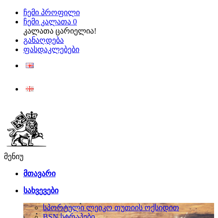
ჩემი პროფილი
ჩემი კალათა
0
კალათა ცარიელია!
განაღდება
ფასდაკლებები
ENG
ქარ
მენიუ
მთავარი
სახვევები
სპორტული ლეიკო თუთიის ოქსიდით
BSN სტრაპები